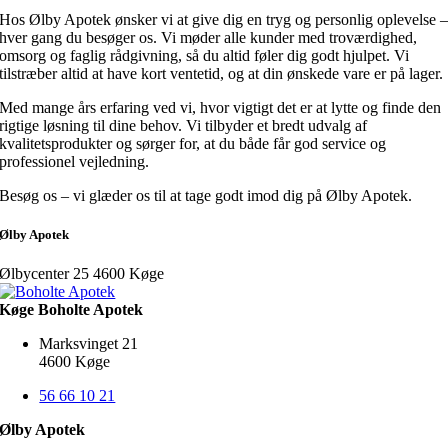
Hos Ølby Apotek ønsker vi at give dig en tryg og personlig oplevelse 
hver gang du besøger os. Vi møder alle kunder med troværdighed,
omsorg og faglig rådgivning, så du altid føler dig godt hjulpet. Vi
tilstræber altid at have kort ventetid, og at din ønskede vare er på lager.
Med mange års erfaring ved vi, hvor vigtigt det er at lytte og finde den
rigtige løsning til dine behov. Vi tilbyder et bredt udvalg af
kvalitetsprodukter og sørger for, at du både får god service og
professionel vejledning.
Besøg os – vi glæder os til at tage godt imod dig på Ølby Apotek.
Ølby Apotek
Ølbycenter 25 4600 Køge
Køge Boholte Apotek
Marksvinget 21
4600 Køge
56 66 10 21
Ølby Apotek