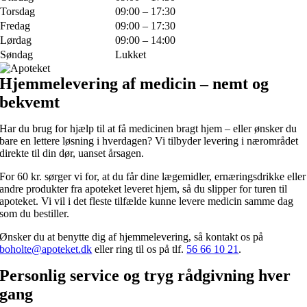
Torsdag
09:00 – 17:30
Fredag
09:00 – 17:30
Lørdag
09:00 – 14:00
Søndag
Lukket
Hjemmelevering af medicin – nemt og
bekvemt
Har du brug for hjælp til at få medicinen bragt hjem – eller ønsker du
bare en lettere løsning i hverdagen? Vi tilbyder levering i nærområdet
direkte til din dør, uanset årsagen.
For 60 kr. sørger vi for, at du får dine lægemidler, ernæringsdrikke eller
andre produkter fra apoteket leveret hjem, så du slipper for turen til
apoteket. Vi vil i det fleste tilfælde kunne levere medicin samme dag
som du bestiller.
Ønsker du at benytte dig af hjemmelevering, så kontakt os på
boholte@apoteket.dk
eller ring til os på tlf.
56 66 10 21
.
Personlig service og tryg rådgivning hver
gang