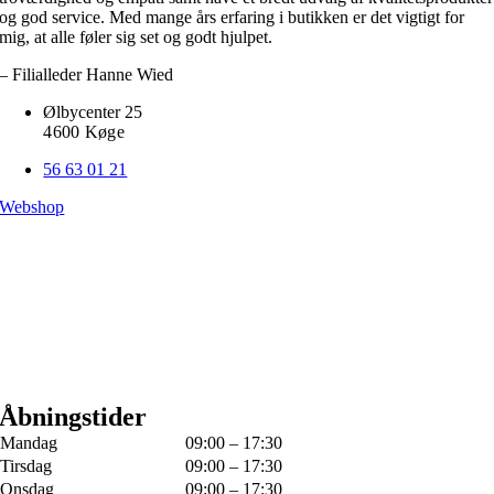
og god service. Med mange års erfaring i butikken er det vigtigt for
mig, at alle føler sig set og godt hjulpet.
– Filialleder Hanne Wied
Ølbycenter 25
4600 Køge
56 63 01 21
Webshop
Åbningstider
Mandag
09:00 – 17:30
Tirsdag
09:00 – 17:30
Onsdag
09:00 – 17:30