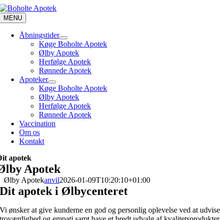
Skip
to
MENU
content
Åbningstider
Køge Boholte Apotek
Ølby Apotek
Herfølge Apotek
Rønnede Apotek
Apoteker
Køge Boholte Apotek
Ølby Apotek
Herfølge Apotek
Rønnede Apotek
Vaccination
Om os
Kontakt
Dit apotek
Ølby Apotek
Ølby Apotek
anvil
2026-01-09T10:20:10+01:00
Dit apotek i Ølbycenteret
Vi ønsker at give kunderne en god og personlig oplevelse ved at udvis
troværdighed og empati samt have et bredt udvalg af kvalitetsprodukter